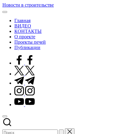
Перейти
Новости в строительстве
к
Современные
содержимому
технологии
Главная
в
ВИДЕО
строительстве
КОНТАКТЫ
О проекте
Проекты печей
Публикации
facebook.com
twitter.com
t.me
instagram.com
youtube.com