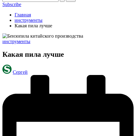
Subscribe
Главная
инструменты
Какая пила лучше
Опубликовано
инструменты
в
Какая пила лучше
Запись
Сергей
от