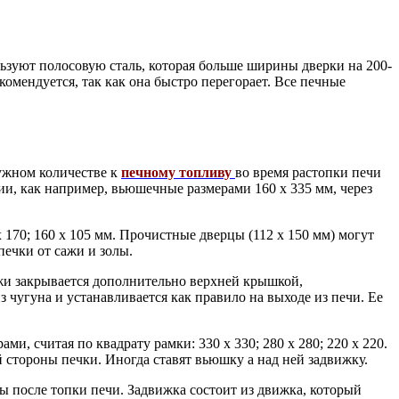
ользуют полосовую сталь, которая больше ширины дверки на 200-
омендуется, так как она быстро перегорает. Все печные
нужном количестве к
печному топливу
во время растопки печи
ии, как например, вьюшечные размерами 160 х 335 мм, через
х 170; 160 х 105 мм. Прочистные дверцы (112 х 150 мм) могут
ечки от сажи и золы.
ужи закрывается дополнительно верхней крышкой,
 чугуна и устанавливается как правило на выходе из печи. Ее
и, считая по квадрату рамки: 330 х 330; 280 х 280; 220 х 220.
стороны печки. Иногда ставят вьюшку а над ней задвижку.
 после топки печи. Задвижка состоит из движка, который