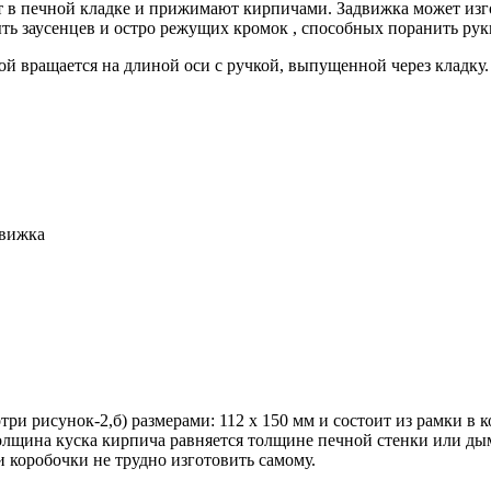
т в печной кладке и прижимают кирпичами. Задвижка может изгот
быть заусенцев и остро режущих кромок , способных поранить ру
ой вращается на длиной оси с ручкой, выпущенной через кладку.
движка
три рисунок-2,б) размерами: 112 х 150 мм и состоит из рамки в
олщина куска кирпича равняется толщине печной стенки или дым
и коробочки не трудно изготовить самому.