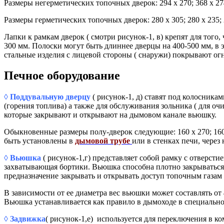
Размеры негерметических топочных дверок: 294 х 270; 368 х 274;
Размеры герметических топочных дверок: 280 х 305; 280 х 235; 
Лапки к рамкам дверок ( смотри рисунок-1, в) крепят для того
300 мм. Полоски могут быть длиннее дверцы на 400-500 мм, в э
стальные изделия с лицевой стороны ( снаружи) покрывают ог
Печное оборудование
◊ Поддувальную дверцу
( рисунок-1, д) ставят под колосника
(горения топлива) а также для обслуживания зольника ( для о
которые закрывают и открывают на дымовом канале вьюшку.
Обыкновенные размеры полу-дверок следующие: 160 х 270; 160 х 
быть установлены в
дымовой трубе
или в стенках печи, через
◊
Вьюшка
( рисунок-1,г) представляет собой рамку с отверст
захватывающая бортики. Вьюшка способна плотно закрываться з
предназначение закрывать и открывать доступ топочным газам
В зависимости от ее диаметра вес вьюшки может составлять от 
Вьюшка устанавливается как правило в дымоходе в специально
◊
Задвижка
( рисунок-1,е) используется для переключения в 