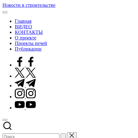
Перейти
Новости в строительстве
к
Современные
содержимому
технологии
Главная
в
ВИДЕО
строительстве
КОНТАКТЫ
О проекте
Проекты печей
Публикации
facebook.com
twitter.com
t.me
instagram.com
youtube.com