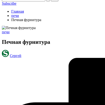
Subscribe
Главная
печи
Печная фурнитура
Опубликовано
печи
в
Печная фурнитура
Запись
Сергей
от