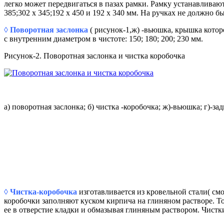
легко может передвигаться в пазах рамки. Рамку устанавливаю
385;302 х 345;192 х 450 и 192 х 340 мм. На ручках не должно 
◊ Поворотная заслонка
( рисунок-1,ж) -вьюшка, крышка котор
с внутренним диаметром в чистоте: 150; 180; 200; 230 мм.
Рисунок-2. Поворотная заслонка и чистка коробочка
а) поворотная заслонка; б) чистка -коробочка; ж)-вьюшка; г)-за
◊ Чистка-коробочка
изготавливается из кровельной стали( смо
коробочки заполняют куском кирпича на глиняном растворе. Т
ее в отверстие кладки и обмазывая глиняным раствором. Чистк