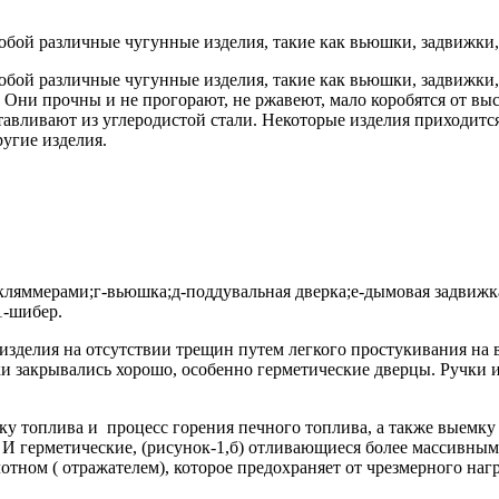
собой различные чугунные изделия, такие как вьюшки, задвижки
собой различные чугунные изделия, такие как вьюшки, задвижки
. Они прочны и не прогорают, не ржавеют, мало коробятся от в
авливают из углеродистой стали. Некоторые изделия приходится 
угие изделия.
 кляммерами;г-вьюшка;д-поддувальная дверка;е-дымовая задвижка;
1-шибер.
изделия на отсутствии трещин путем легкого простукивания на 
 закрывались хорошо, особенно герметические дверцы. Ручки и
зку топлива и процесс горения печного топлива, а также выемку
. И герметические, (рисунок-1,б) отливающиеся более массивны
тном ( отражателем), которое предохраняет от чрезмерного наг