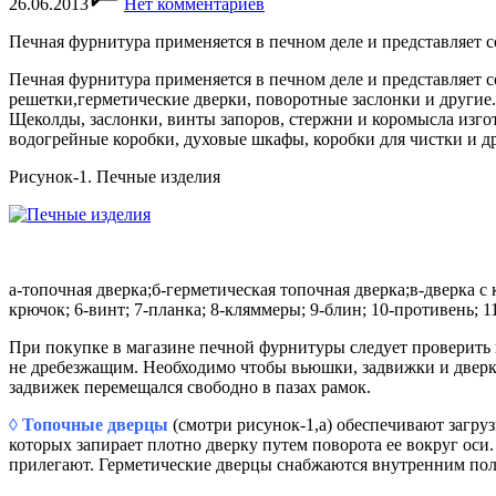
26.06.2013
Нет комментариев
Печная фурнитура применяется в печном деле и представляет 
Печная фурнитура применяется в печном деле и представляет 
решетки,герметические дверки, поворотные заслонки и другие
Щеколды, заслонки, винты запоров, стержни и коромысла изгот
водогрейные коробки, духовые шкафы, коробки для чистки и др
Рисунок-1. Печные изделия
а-топочная дверка;б-герметическая топочная дверка;в-дверка с
крючок; 6-винт; 7-планка; 8-кляммеры; 9-блин; 10-противень; 1
При покупке в магазине печной фурнитуры следует проверить 
не дребезжащим. Необходимо чтобы вьюшки, задвижки и дверки
задвижек перемещался свободно в пазах рамок.
◊ Топочные дверцы
(смотри рисунок-1,а) обеспечивают загру
которых запирает плотно дверку путем поворота ее вокруг оси
прилегают. Герметические дверцы снабжаются внутренним поло