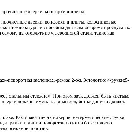
, прочистные дверки, конфорки и плиты.
, прочистные дверки, конфорки и плиты, колосниковые
ысокой температуры и способны длительное время прослужить.
самому изготовлять из углеродистой стали, такие как
ж-поворотная заслонка;1-рамка; 2-ось;3-полотно; 4-ручки;5-
весу стальным стержнем. При этом звук должен быть чистым,
 дверки должны иметь плавный ход, без заедания а движок
 шлака. Различают печные дверцы негерметические , ручка
ми, а рамки и линии поворотов полотна более плотно
рева основное полотно.