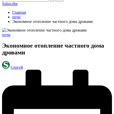
Subscribe
Главная
печи
Экономное отопление частного дома дровами
Опубликовано
печи
в
Экономное отопление частного дома
дровами
Запись
Сергей
от