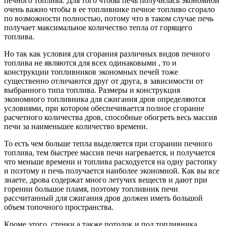
печного топлива. Для того чтобы печь получилась экономной
очень важно чтобы в ее топливнике печное топливо сгорало
по возможности полностью, потому что в таком случае печь
получает максимальное количество тепла от горящего
топлива.
Но так как условия для сгорания различных видов печного
топлива не являются для всех одинаковыми , то и
конструкции топливников экономных печей тоже
существенно отличаются друг от друга, в зависимости от
выбранного типа топлива. Размеры и конструкция
экономного топливника для сжигания дров определяются
условиями, при котором обеспечивается полное сгорание
расчетного количества дров, способные обогреть весь массив
печи за наименьшее количество времени.
То есть чем больше тепла выделяется при сгорании печного
топлива, тем быстрее массив печи нагревается, и получается
что меньше времени и топлива расходуется на одну растопку
и поэтому и печь получается наиболее экономной. Как вы все
знаете, дрова содержат много летучих веществ и дают при
горении большое пламя, поэтому топливник печи
рассчитанный для сжигания дров должен иметь большой
объем топочного пространства.
Кроме этого, стенки а также потолок и под топливника