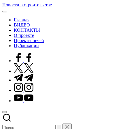
Перейти
Новости в строительстве
к
Современные
содержимому
технологии
Главная
в
ВИДЕО
строительстве
КОНТАКТЫ
О проекте
Проекты печей
Публикации
facebook.com
twitter.com
t.me
instagram.com
youtube.com