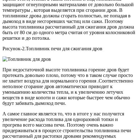
защищают огнеупорными материалами от довольно большой
температуры , которая выделяется при сгорании дров. В
топливнике дрова должны сгорать полностью, не попадая в
дымоход в виде несгоревших частиц или сажи. Поэтому
высота топливника рассчитанный для сжигания дров должна
быть от 80 см до одного метра считая от уровня колосниковой
решетки и до потолка.
Рисунок-2.Топливник печи для сжигания дров
При недостаточной высоте топливника горение дров будет
протекать довольно плохо, потому что в таком случае просто
не хватит воздуха для нормального горения .Соответственно
неполное сгорание дров автоматически приводит к
уменьшению количества тепла, и к увеличению летучих
веществ в виде копоти и сажи которые быстрее чем обычно
будут забивать дымоход печи.
А самое главное является то, что в итоге у нас получится
увеличение расхода топлива для одноразовой топки и
прогрева всего массива печи. Поэтому очень важно
придерживаться в процессе строительства топливника печи
рассчитанный для растопки дровами рекомендуемых