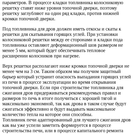
параметров. В процессе кладки топливника колосниковую
решетку ставят ниже уровня топочной дверки, поэтому
решетку заглубляют на один ряд кладки, против нижней
кромки топочной дверки.
Под топливника для дров должен иметь откосы и скаты к
решетки для скатывания горящих углей. При установки
колосниковой решетки между ее сторонами и кладки пода
топливника оставляют деформационный шов размером не
менее 5 мм, который будет обеспечивать тепловое
расширении колосников при нагреве.
Верх решетки располагают ниже кромки топочной дверки не
менее чем на 3 см. Таким образом мы получим защитный
барьер который устранит опасность выпадания горящих углей
из печи в процессе эксплуатации во время открывания
топочной дверки. Если при строительстве топливника для
сжигания дров придерживаться рекомендуемых правил и
размеров то печь в итоге получиться с хорошей тягой и
максимально экономной, так как дрова в таком случае будут
сжигаться эффективно и будут выдавать максимальное
количество тепла на которое они способны.
Топливник печи адаптированный для лучшего сжигания дров
как вы уже успели заметить формируется в процессе
строительства печи, или в процессе капитального ремонта