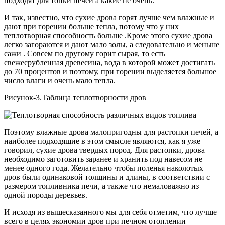
подходят для топки печей а какие не очень.
И так, известно, что сухие дрова горят лучше чем влажные и
дают при горении больше тепла, потому что у них
теплотворная способность больше .Кроме этого сухие дрова
легко загораются и дают мало золы, а следовательно и меньше
сажи . Совсем по другому горит сырая, то есть
свежесрубленная древесина, вода в которой может достигать
до 70 процентов и поэтому, при горении выделяется большое
число влаги и очень мало тепла.
Рисунок-3.Таблица теплотворности дров
Поэтому влажные дрова малопригодны для растопки печей, а
наиболее подходящие в этом смысле являются, как я уже
говорил, сухие дрова твердых пород. Для растопки, дрова
необходимо заготовить заранее и хранить под навесом не
менее одного года. Желательно чтобы поленья наколотых
дров были одинаковой толщины и длины, в соответствии с
размером топливника печи, а также что немаловажно из
одной породы деревьев.
И исходя из вышесказанного мы для себя отметим, что лучше
всего в целях экономии дров при печном отоплении