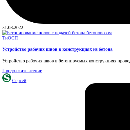
31.08.2022
Опубликовано
ТиОСП
в
Устройство рабочих швов в конструкциях из бетона
Устройство рабочих швов в бетонируемых конструкциях проводя
Продолжить чтение
Запись
Сергей
от