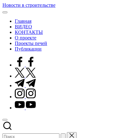
Перейти
Новости в строительстве
к
Современные
содержимому
технологии
Главная
в
ВИДЕО
строительстве
КОНТАКТЫ
О проекте
Проекты печей
Публикации
facebook.com
twitter.com
t.me
instagram.com
youtube.com