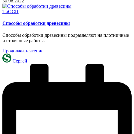
30.06.2022
Опубликовано
ТиОСП
в
Способы обработки древесины
Способы обработки древесины подразделяют на плотничные
и столярные работы.
Продолжить чтение
Запись
Сергей
от