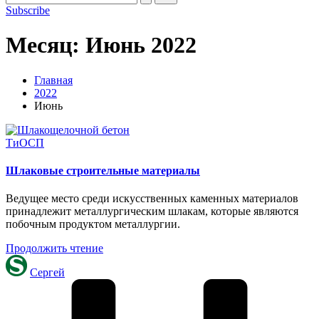
Subscribe
Месяц:
Июнь 2022
Главная
2022
Июнь
Опубликовано
ТиОСП
в
Шлаковые строительные материалы
Ведущее место среди искусственных каменных материалов
при­надлежит металлургическим шлакам, которые являются
побочным продуктом металлургии.
Продолжить чтение
Запись
Сергей
от