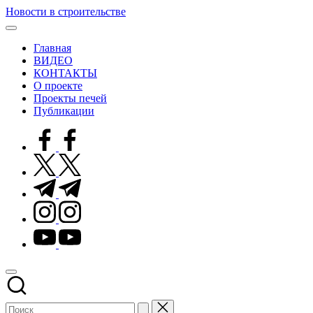
Перейти
Новости в строительстве
к
Современные
содержимому
технологии
Главная
в
ВИДЕО
строительстве
КОНТАКТЫ
О проекте
Проекты печей
Публикации
facebook.com
twitter.com
t.me
instagram.com
youtube.com