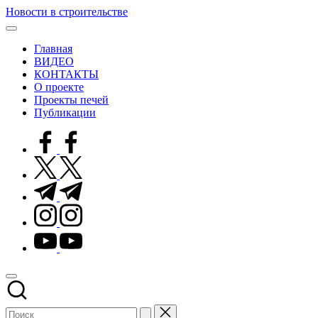
Перейти
Новости в строительстве
к
Современные
содержимому
технологии
Главная
в
ВИДЕО
строительстве
КОНТАКТЫ
О проекте
Проекты печей
Публикации
facebook.com
twitter.com
t.me
instagram.com
youtube.com