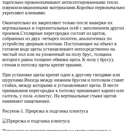
тщательно проконопачивают антисептированными тепло
извукоизоляционными материалами.Коробки первоначально
укрепляют клиньями.
Окончательно их закрепляют только после выверки их
вертикальных и горизонтальных осей с заполнением других
проемов.Столярные перегородки состоят из щитов,
собранных из двух -четырех полотен, аналогичных по
устройству дверным плотнам. Поступающие на объект в
готовом виде щиты устанавливают непосредственно на
чистый пол или на уложенный на полу брус, толщина
которого равна толщине обвязки щита. К полу ( брусу),
стенам и потолку щиты крепят ершами.
При установке щиты крепят один к другому гвоздями или
шурупами.Иногда между нижним брусом и потолком ставят
стойки, между которыми и устанавливают щиты. В месте
примыкания перегородки к потолку пришивают карниз или
галтель, у пола -плинтус. На вертикальные стыки щитов
нашивают нащельники.
Рисунок-1. Прирезка и подгонка плинтуса
Погонажные изделия прирезают на месте установки с